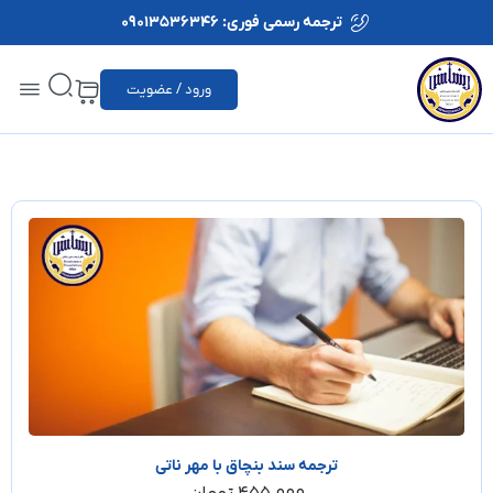
ترجمه رسمی فوری: 09013536346
ورود / عضویت
ترجمه سند بنچاق با مهر ناتی