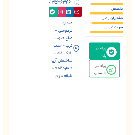
09013536346
تخصص
مشتریان راضی
میدان
سرعت تحویل
فردوسی -
ضلع جنوب
غرب - جنب
پیام در
بانک رفاه -
بله
ساختمان آریا
پیام در
شماره 782 -
واتساپ
طبقه دوم