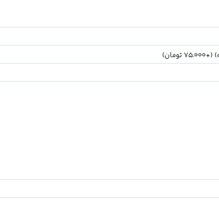
ه)
(+
75.000
تومان
)