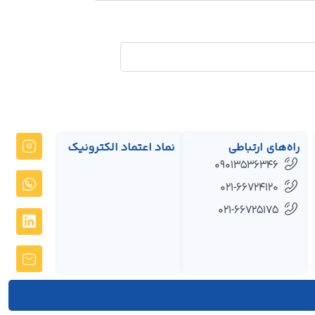
راه‌های ارتباطی
نماد اعتماد الکترونیک
09013536346
021-66724120
021-66725175