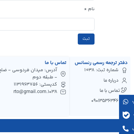
نام
*
دفتر ترجمه رسمی رنسانس
تماس با ما
شماره ثبت: 1038
- طبقه دوم
درباره ما
کدپستی: 1131963756
تماس با ما
1038.rto@gmail.com
۰۹۰۱۳۵۳۶۳۴۶
پ