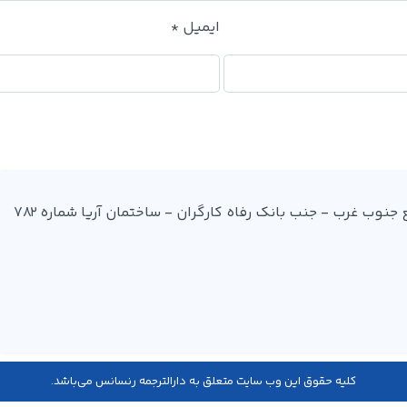
ایمیل
*
آدرس: میدان فردوسی - ضلع جنوب غرب - جنب بانک رفاه کارگران - ساختمان آریا شماره 782
کليه حقوق اين وب سایت متعلق به دارالترجمه رنسانس می‌باشد.