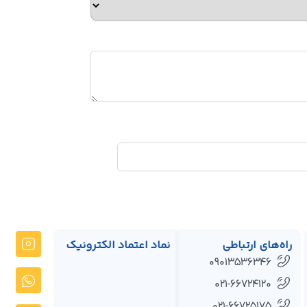
راه‌های ارتباطی
نماد اعتماد الکترونیک
09013536346
021-66724120
021-66725175