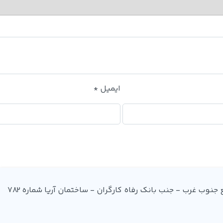
ایمیل
*
آدرس: میدان فردوسی - ضلع جنوب غرب - جنب بانک رفاه کارگران - ساختمان آریا شماره 782