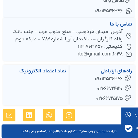
تماس با ما
۰۹۰۱۳۵۳۶۳۴۶
تماس با ما
آدرس: میدان فردوسی - ضلع جنوب غرب - جنب بانک
رفاه کارگران - ساختمان آریا شماره 782 - طبقه دوم
کدپستی: 1131963756
1038.rto@gmail.com
راه‌های ارتباطی
نماد اعتماد الکترونیک
09013536346
021-66724120
021-66725175
کليه حقوق اين وب سایت متعلق به دارالترجمه رنسانس می‌باشد.