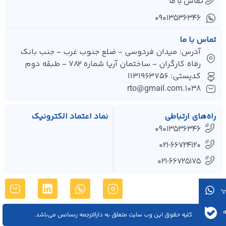
تماس با ما
۰۹۰۱۳۵۳۶۳۴۶
تماس با ما
آدرس: میدان فردوسی - ضلع جنوب غرب - جنب بانک
رفاه کارگران - ساختمان آریا شماره 782 - طبقه دوم
کدپستی: 1131963756
1038.rto@gmail.com
راه‌های ارتباطی
نماد اعتماد الکترونیک
09013536346
021-66724120
021-66725175
کليه حقوق اين وب سایت متعلق به دارالترجمه رنسانس می‌باشد.