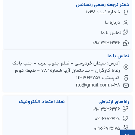
دفتر ترجمه رسمی رنسانس
شماره ثبت: 1038
درباره ما
تماس با ما
۰۹۰۱۳۵۳۶۳۴۶
تماس با ما
آدرس: میدان فردوسی - ضلع جنوب غرب - جنب بانک
رفاه کارگران - ساختمان آریا شماره 782 - طبقه دوم
کدپستی: 1131963756
1038.rto@gmail.com
راه‌های ارتباطی
نماد اعتماد الکترونیک
09013536346
021-66724120
021-66725175