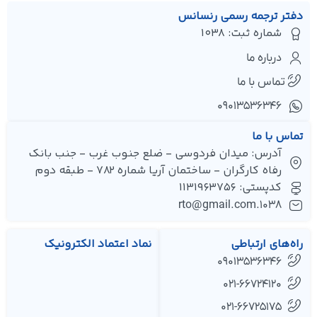
دفتر ترجمه رسمی رنسانس
شماره ثبت: 1038
درباره ما
تماس با ما
۰۹۰۱۳۵۳۶۳۴۶
تماس با ما
آدرس: میدان فردوسی - ضلع جنوب غرب - جنب بانک
رفاه کارگران - ساختمان آریا شماره 782 - طبقه دوم
کدپستی: 1131963756
1038.rto@gmail.com
راه‌های ارتباطی
نماد اعتماد الکترونیک
09013536346
021-66724120
021-66725175