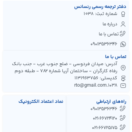
دفتر ترجمه رسمی رنسانس
شماره ثبت: 1038
درباره ما
تماس با ما
۰۹۰۱۳۵۳۶۳۴۶
تماس با ما
آدرس: میدان فردوسی - ضلع جنوب غرب - جنب بانک
رفاه کارگران - ساختمان آریا شماره 782 - طبقه دوم
کدپستی: 1131963756
1038.rto@gmail.com
راه‌های ارتباطی
نماد اعتماد الکترونیک
09013536346
021-66724120
021-66725175