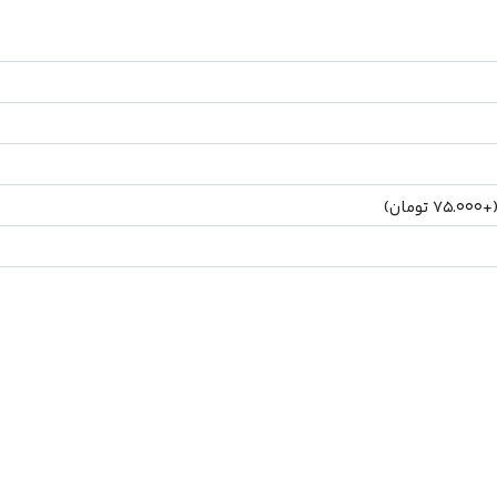
(
75.000
تومان
)