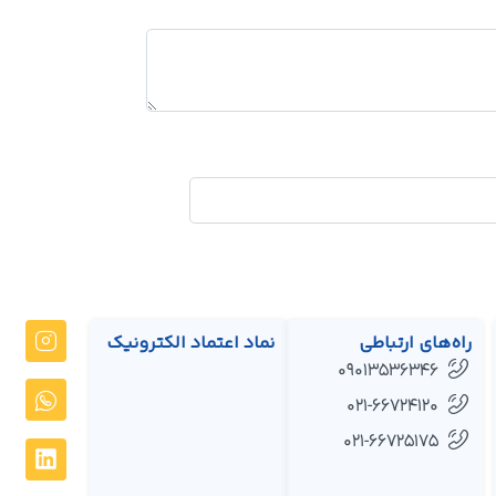
راه‌های ارتباطی
نماد اعتماد الکترونیک
09013536346
021-66724120
021-66725175