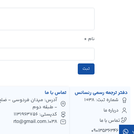
نام
*
دفتر ترجمه رسمی رنسانس
تماس با ما
شماره ثبت: 1038
- طبقه دوم
درباره ما
کدپستی: 1131963756
تماس با ما
1038.rto@gmail.com
۰۹۰۱۳۵۳۶۳۴۶
پ