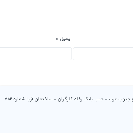
ایمیل
*
آدرس: میدان فردوسی - ضلع جنوب غرب - جنب بانک رفاه کارگران - ساختمان آریا شماره 782