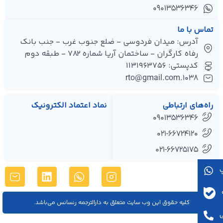
۰۹۰۱۳۵۳۶۳۴۶
تماس با ما
آدرس: میدان فردوسی - ضلع جنوب غرب - جنب بانک
رفاه کارگران - ساختمان آریا شماره 782 - طبقه دوم
کدپستی: 1131963756
1038.rto@gmail.com
راه‌های ارتباطی
نماد اعتماد الکترونیک
09013536346
021-66724120
021-66725175
کليه حقوق اين وب سایت متعلق به دارالترجمه رنسانس می‌باشد.