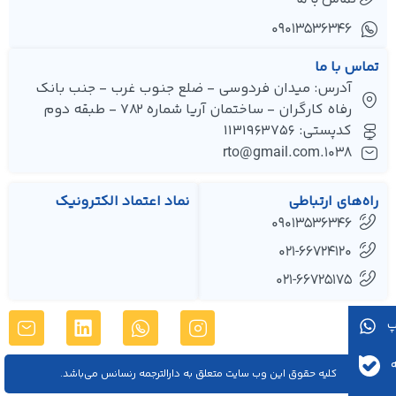
۰۹۰۱۳۵۳۶۳۴۶
تماس با ما
آدرس: میدان فردوسی - ضلع جنوب غرب - جنب بانک
رفاه کارگران - ساختمان آریا شماره 782 - طبقه دوم
کدپستی: 1131963756
1038.rto@gmail.com
راه‌های ارتباطی
نماد اعتماد الکترونیک
09013536346
021-66724120
021-66725175
کليه حقوق اين وب سایت متعلق به دارالترجمه رنسانس می‌باشد.