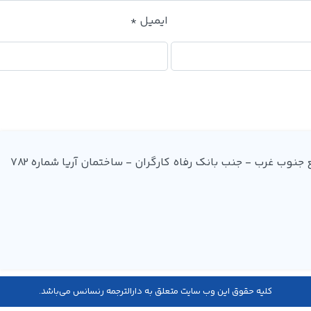
ایمیل
*
آدرس: میدان فردوسی - ضلع جنوب غرب - جنب بانک رفاه کارگران - ساختمان آریا شماره 782
کليه حقوق اين وب سایت متعلق به دارالترجمه رنسانس می‌باشد.