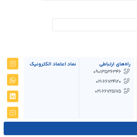
راه‌های ارتباطی
نماد اعتماد الکترونیک
09013536346
021-66724120
021-66725175