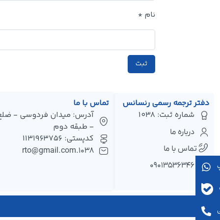
نام
*
دفتر ترجمه رسمی رنسانس
تماس با ما
شماره ثبت: 1038
- طبقه دوم
درباره ما
کدپستی: 1131963756
تماس با ما
1038.rto@gmail.com
۰۹۰۱۳۵۳۶۳۴۶
پ