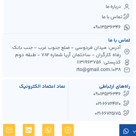
درباره ما
تماس با ما
۰۹۰۱۳۵۳۶۳۴۶
تماس با ما
آدرس: میدان فردوسی - ضلع جنوب غرب - جنب بانک
رفاه کارگران - ساختمان آریا شماره 782 - طبقه دوم
کدپستی: 1131963756
1038.rto@gmail.com
راه‌های ارتباطی
نماد اعتماد الکترونیک
09013536346
021-66724120
021-66725175