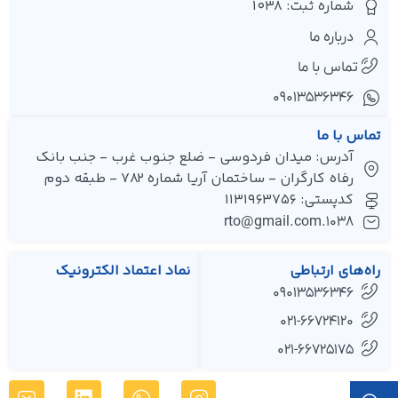
شماره ثبت: 1038
درباره ما
تماس با ما
۰۹۰۱۳۵۳۶۳۴۶
تماس با ما
آدرس: میدان فردوسی - ضلع جنوب غرب - جنب بانک
رفاه کارگران - ساختمان آریا شماره 782 - طبقه دوم
کدپستی: 1131963756
1038.rto@gmail.com
راه‌های ارتباطی
نماد اعتماد الکترونیک
09013536346
021-66724120
021-66725175