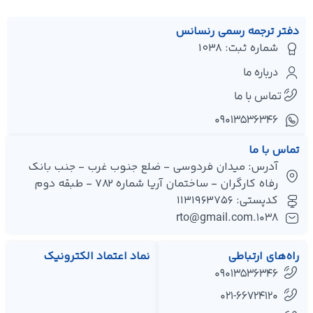
دفتر ترجمه رسمی رنسانس
شماره ثبت: 1038
درباره ما
تماس با ما
۰۹۰۱۳۵۳۶۳۴۶
تماس با ما
آدرس: میدان فردوسی - ضلع جنوب غرب - جنب بانک
رفاه کارگران - ساختمان آریا شماره 782 - طبقه دوم
کدپستی: 1131963756
1038.rto@gmail.com
راه‌های ارتباطی
نماد اعتماد الکترونیک
09013536346
021-66724120