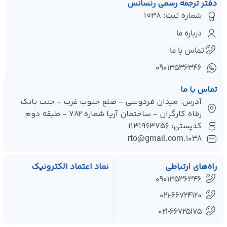
دفتر ترجمه رسمی رنسانس
شماره ثبت: 1038
درباره ما
تماس با ما
۰۹۰۱۳۵۳۶۳۴۶
تماس با ما
آدرس: میدان فردوسی - ضلع جنوب غرب - جنب بانک
رفاه کارگران - ساختمان آریا شماره 782 - طبقه دوم
کدپستی: 1131963756
1038.rto@gmail.com
راه‌های ارتباطی
نماد اعتماد الکترونیک
09013536346
021-66724120
021-66725175