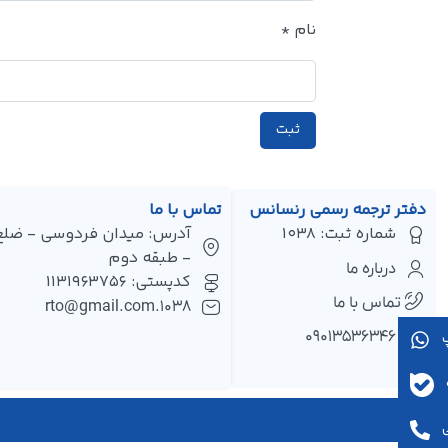
نام
*
دفتر ترجمه رسمی رنسانس
تماس با ما
شماره ثبت: 1038
- طبقه دوم
درباره ما
کدپستی: 1131963756
تماس با ما
1038.rto@gmail.com
۰۹۰۱۳۵۳۶۳۴۶
پ