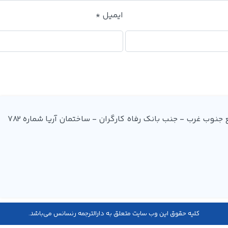
ایمیل
*
آدرس: میدان فردوسی - ضلع جنوب غرب - جنب بانک رفاه کارگران - ساختمان آریا شماره 782
کليه حقوق اين وب سایت متعلق به دارالترجمه رنسانس می‌باشد.