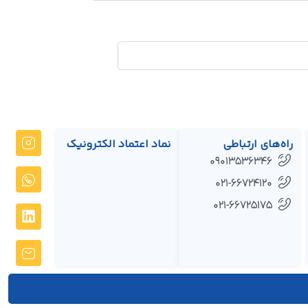
راه‌های ارتباطی
نماد اعتماد الکترونیک
09013536346
021-66724120
021-66725175