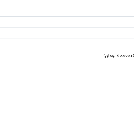
(
50.000
تومان
)