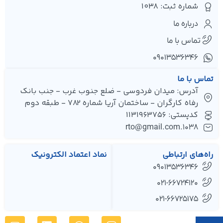
شماره ثبت: 1038
درباره ما
تماس با ما
۰۹۰۱۳۵۳۶۳۴۶
تماس با ما
آدرس: میدان فردوسی - ضلع جنوب غرب - جنب بانک
رفاه کارگران - ساختمان آریا شماره 782 - طبقه دوم
کدپستی: 1131963756
1038.rto@gmail.com
راه‌های ارتباطی
نماد اعتماد الکترونیک
09013536346
021-66724120
021-66725175