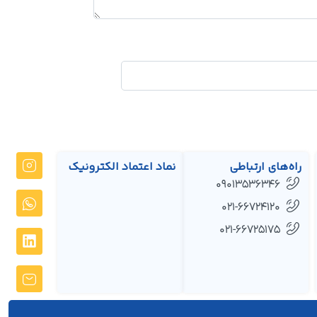
راه‌های ارتباطی
نماد اعتماد الکترونیک
09013536346
021-66724120
021-66725175