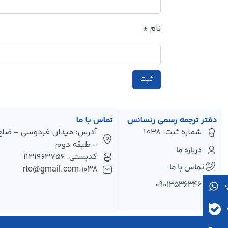
نام
*
دفتر ترجمه رسمی رنسانس
تماس با ما
شماره ثبت: 1038
- طبقه دوم
درباره ما
کدپستی: 1131963756
تماس با ما
1038.rto@gmail.com
۰۹۰۱۳۵۳۶۳۴۶
پ