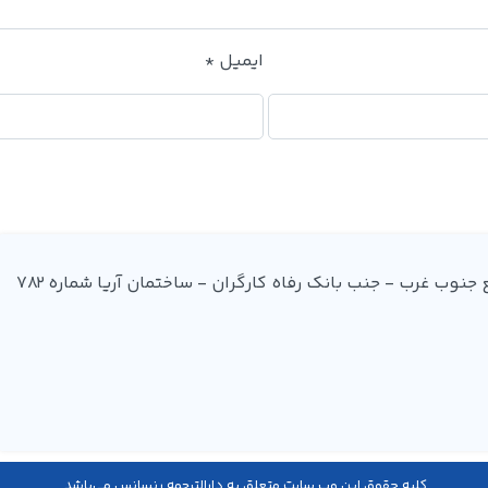
ایمیل
*
آدرس: میدان فردوسی - ضلع جنوب غرب - جنب بانک رفاه کارگران - ساختمان آریا شماره 782
کليه حقوق اين وب سایت متعلق به دارالترجمه رنسانس می‌باشد.