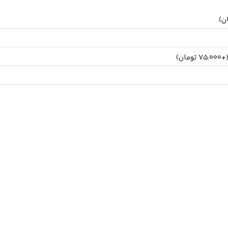
ن
)
(
75.000
تومان
)