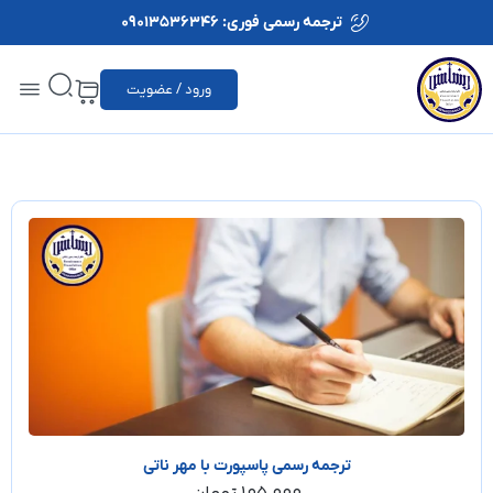
ترجمه رسمی فوری: 09013536346
ورود / عضویت
ترجمه رسمی پاسپورت با مهر ناتی