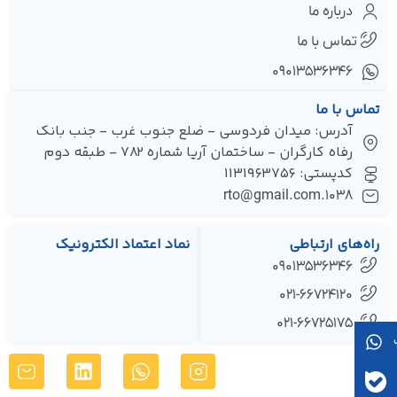
درباره ما
تماس با ما
۰۹۰۱۳۵۳۶۳۴۶
تماس با ما
آدرس: میدان فردوسی - ضلع جنوب غرب - جنب بانک
رفاه کارگران - ساختمان آریا شماره 782 - طبقه دوم
کدپستی: 1131963756
1038.rto@gmail.com
راه‌های ارتباطی
نماد اعتماد الکترونیک
09013536346
021-66724120
021-66725175