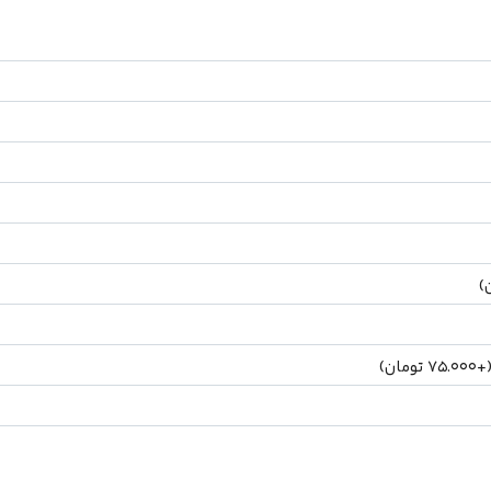
)
(
75.000
تومان
)