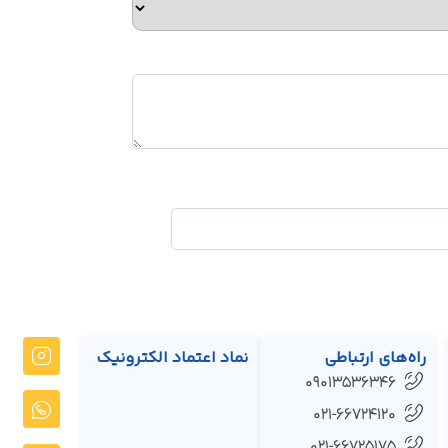
راه‌های ارتباطی
نماد اعتماد الکترونیک
09013536346
021-66724120
021-66725175