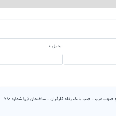
ایمیل
*
آدرس: میدان فردوسی - ضلع جنوب غرب - جنب بانک رفاه کارگران - ساختمان آریا شماره 782