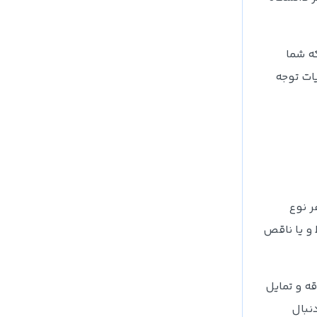
ه شما
یات توجه
ر نوع
 و یا ناقص
ه و تمایل
نبال