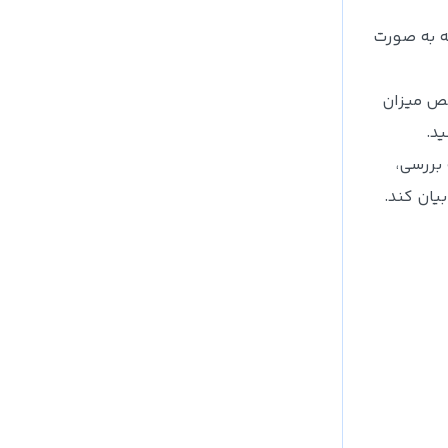
مه به صورت
خص میزان
ید.
 بررسی،
یان کند.