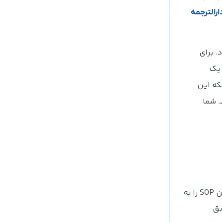
ارالترجمه
. برای
 یک
نکه این
. شما
در قسمت بالا در مورد اهمیت درست نوشتن انگیزه نامه با شما صحبت کردیم. حالا در این قسمت می‌خواهیم نحوه صحیح نوشتن SOP را به
بق