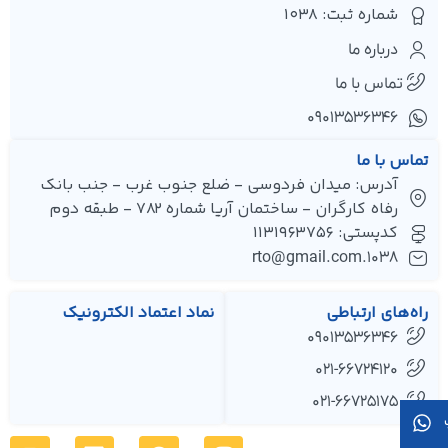
شماره ثبت: 1038
درباره ما
تماس با ما
۰۹۰۱۳۵۳۶۳۴۶
تماس با ما
آدرس: میدان فردوسی - ضلع جنوب غرب - جنب بانک
رفاه کارگران - ساختمان آریا شماره 782 - طبقه دوم
کدپستی: 1131963756
1038.rto@gmail.com
راه‌های ارتباطی
نماد اعتماد الکترونیک
09013536346
021-66724120
021-66725175