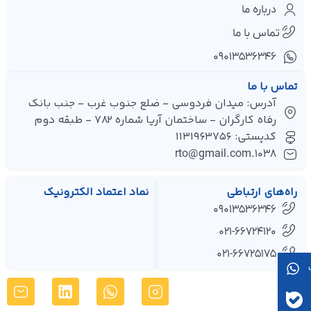
درباره ما
تماس با ما
۰۹۰۱۳۵۳۶۳۴۶
تماس با ما
آدرس: میدان فردوسی - ضلع جنوب غرب - جنب بانک
رفاه کارگران - ساختمان آریا شماره 782 - طبقه دوم
کدپستی: 1131963756
1038.rto@gmail.com
راه‌های ارتباطی
نماد اعتماد الکترونیک
09013536346
021-66724120
021-66725175