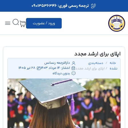
ترجمه رسمی فوری: 09013536346
ورود / عضویت
اپلای برای ارشد مجدد
دارالترجمه رنسانس
/
خانه
دسته‌بندی
انتشار:
14 مرداد 1403
28 تیر 1405
/ اپلای برای ارشد مجدد
نشده
بدون دیدگاه