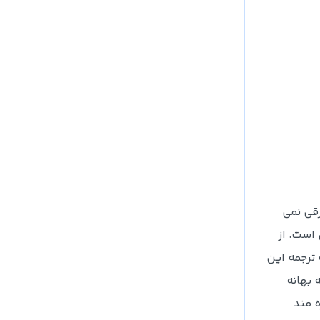
قی نمی
است. از
 ترجمه این
 بهانه
ه مند